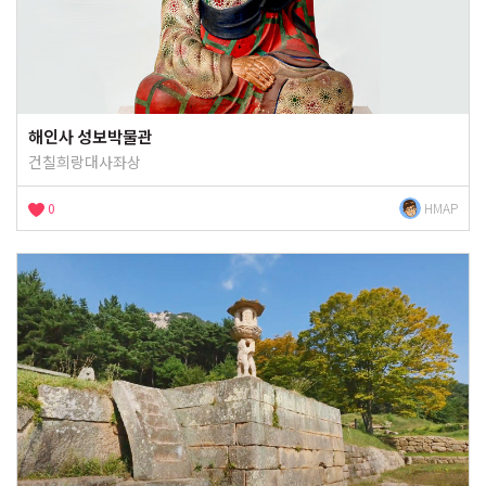
해인사 성보박물관
건칠희랑대사좌상
0
HMAP