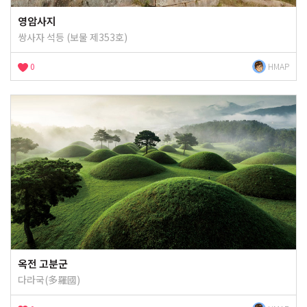
영암사지
쌍사자 석등 (보물 제353호)
0
HMAP
옥전 고분군
다라국(多羅國)