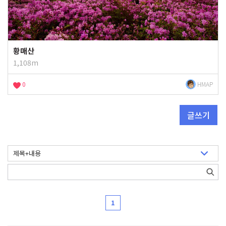
황매산
1,108m
0
HMAP
글쓰기
1