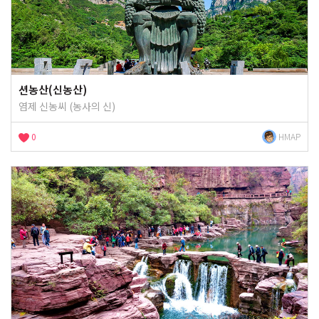
션농산(신농산)
염제 신농씨 (농사의 신)
0
HMAP