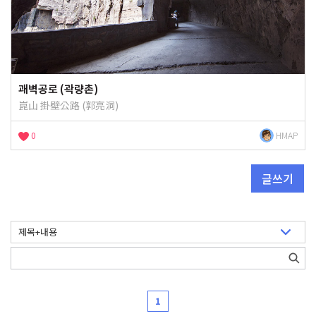
괘벽공로 (곽량촌)
崑山 掛壁公路 (郭亮洞)
0
HMAP
글쓰기
1