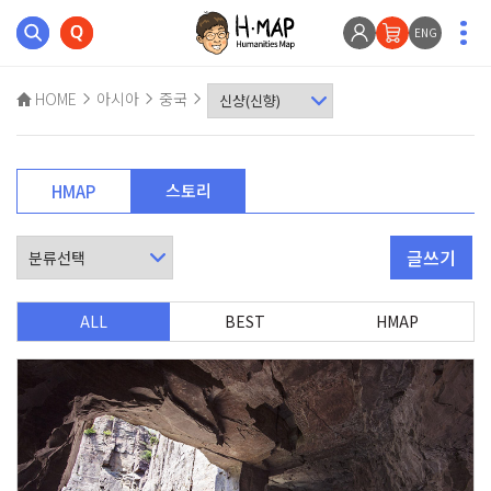
ENG
HOME
아시아
중국
스토리
HMAP
글쓰기
ALL
BEST
HMAP