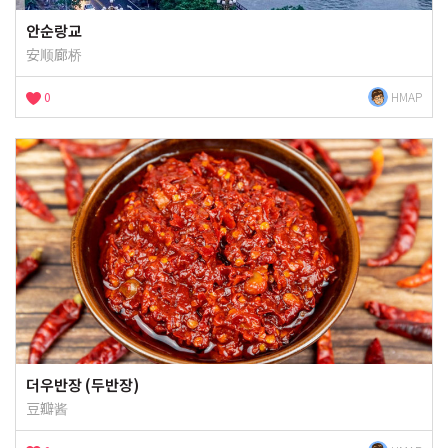
안순랑교
安顺廊桥
0
HMAP
더우반장 (두반장)
豆瓣酱