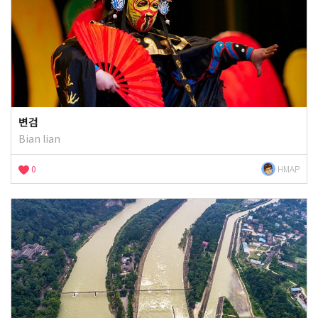
변검
Bian lian
0
HMAP