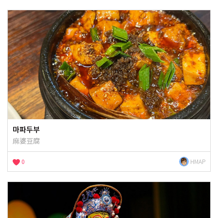
마파두부
麻婆豆腐
0
HMAP