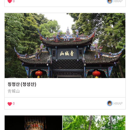
0
HMAP
칭청산 (청성산)
青城山
0
HMAP