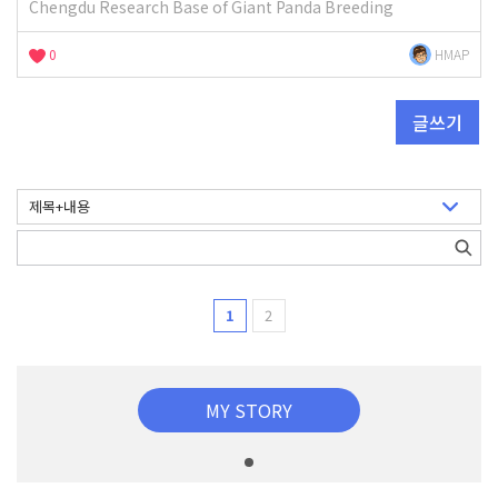
Chengdu Research Base of Giant Panda Breeding
0
HMAP
글쓰기
1
2
MY STORY