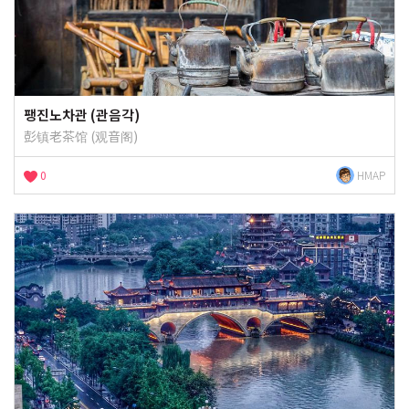
팽진노차관 (관음각)
彭镇老茶馆 (观音阁)
0
HMAP