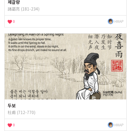
제갈량
諸葛亮 (181-234)
0
HMAP
두보
杜甫 (712-770)
0
HMAP