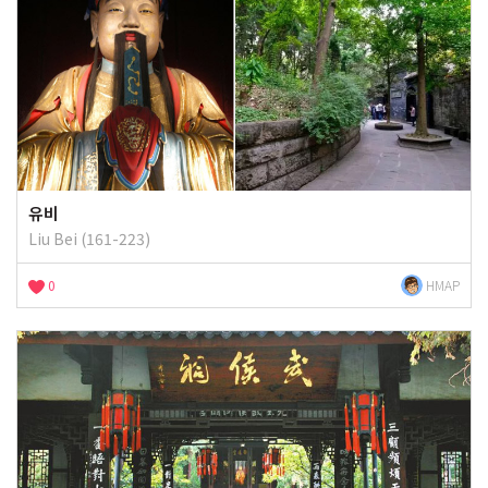
유비
Liu Bei (161-223)
0
HMAP