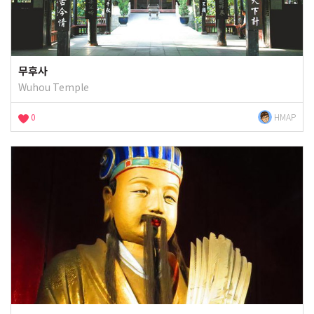
무후사
Wuhou Temple
0
HMAP