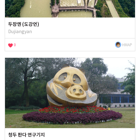
두장옌 (도강언)
Dujiangyan
0
HMAP
청두 판다 연구기지