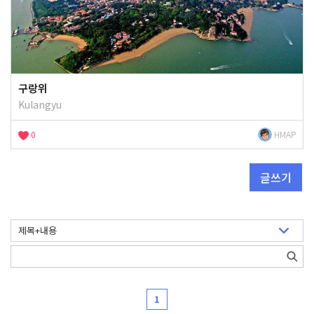
구랑위
Kulangyu
0
HMAP
글쓰기
1