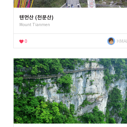
텐먼산 (천문산)
Mount Tianmen
0
HMA