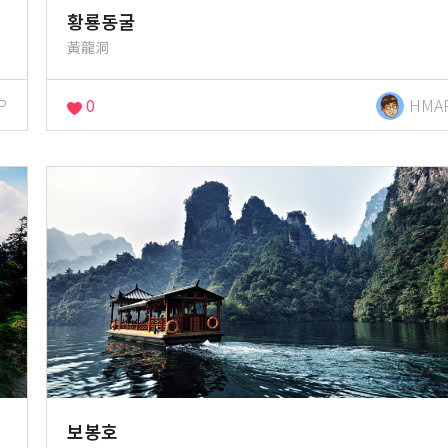
황룡동굴
黃龍洞
P
0
HMA
보봉호