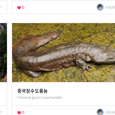
P
0
HMA
중국장수도롱뇽
Chinese giant salamander
P
0
HMA