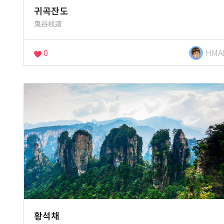
귀곡잔도
鬼谷栈道
0
HMA
황석채