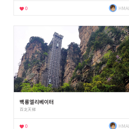
0
HMA
백룡엘리베이터
百龙天梯
0
HMA