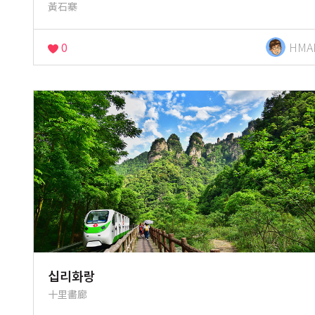
黃石寨
0
HMA
십리화랑
十里畵廊