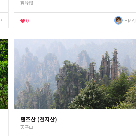
寶峰湖
P
0
HMA
텐즈산 (천자산)
天子山