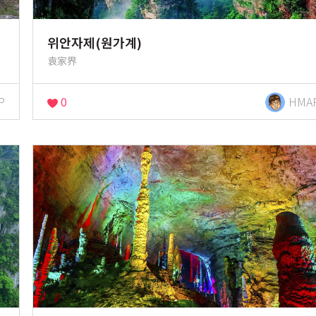
위안자제(원가계)
袁家界
P
0
HMA