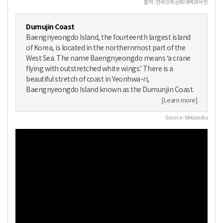
출처 : 한국민족문화대백과사전
Dumujin Coast
Baengnyeongdo Island, the fourteenth largest island
of Korea, is located in the northernmost part of the
West Sea. The name Baengnyeongdo means ‘a crane
flying with outstretched white wings.’ There is a
beautiful stretch of coast in Yeonhwa-ri,
Baengnyeongdo Island known as the Dumunjin Coast.
[Learn more]
Source : Wikipedia