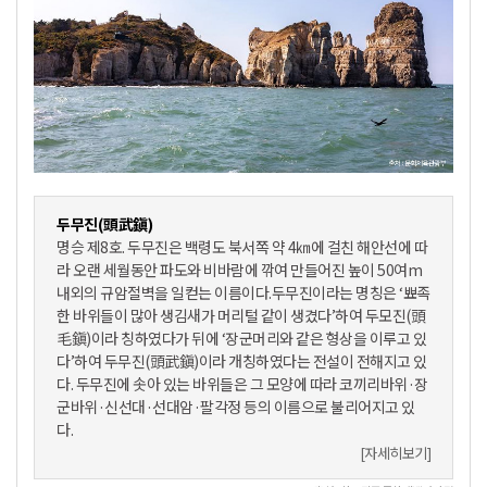
두무진(頭武鎭)
명승 제8호. 두무진은 백령도 북서쪽 약 4㎞에 걸친 해안선에 따
라 오랜 세월동안 파도와 비바람에 깎여 만들어진 높이 50여m
내외의 규암절벽을 일컫는 이름이다.두무진이라는 명칭은 ‘뾰족
한 바위들이 많아 생김새가 머리털 같이 생겼다’하여 두모진(頭
毛鎭)이라 칭하였다가 뒤에 ‘장군머리와 같은 형상을 이루고 있
다’하여 두무진(頭武鎭)이라 개칭하였다는 전설이 전해지고 있
다. 두무진에 솟아 있는 바위들은 그 모양에 따라 코끼리바위·장
군바위·신선대·선대암·팔각정 등의 이름으로 불리어지고 있
다.
[자세히보기]