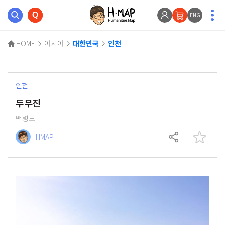
ENG
HOME
아시아
대한민국
인천
인천
두무진
백령도
HMAP