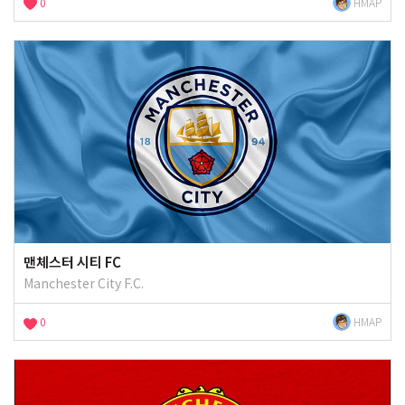
0
HMAP
맨체스터 시티 FC
Manchester City F.C.
0
HMAP