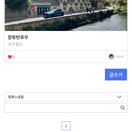
알링턴로우
코츠월드
0
HMAP
글쓰기
1