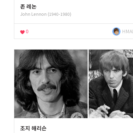
존 레논
John Lennon (1940-1980)
0
HMA
조지 해리슨