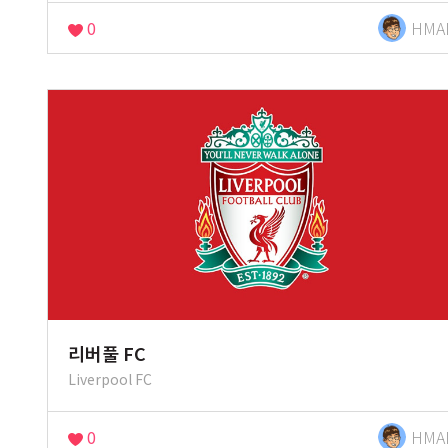
0
HMA
리버풀 FC
Liverpool FC
0
HMA