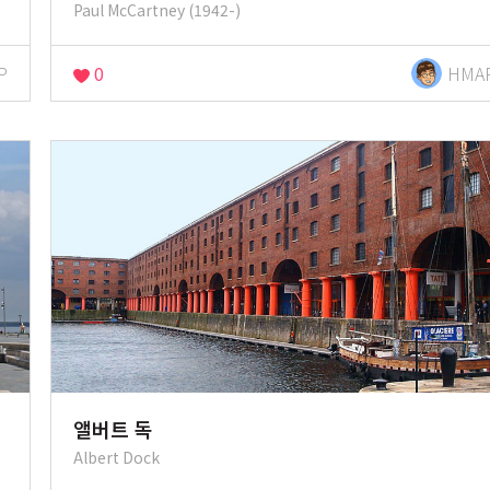
Paul McCartney (1942-)
P
0
HMA
앨버트 독
Albert Dock