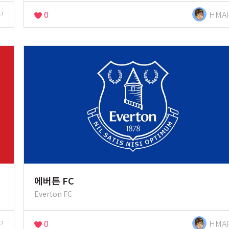
P
0
HMA
에버튼 FC
Everton FC
P
0
HMA