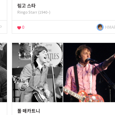
링고 스타
Ringo Starr (1940-)
P
0
HMA
폴 매카트니