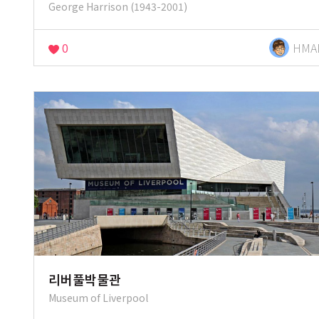
George Harrison (1943-2001)
0
HMA
리버풀박물관
Museum of Liverpool