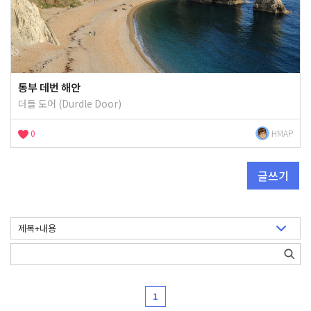
동부 데번 해안
더들 도어 (Durdle Door)
0
HMAP
글쓰기
1