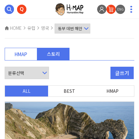
ENG
HOME
유럽
영국
스토리
HMAP
글쓰기
ALL
BEST
HMAP