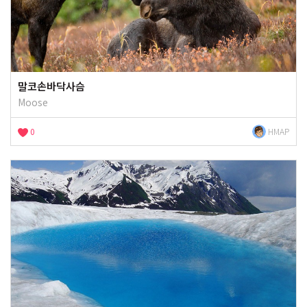
말코손바닥사슴
Moose
0
HMAP