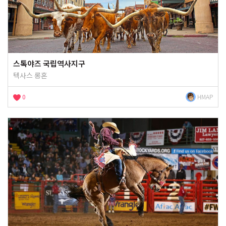
스톡야즈 국립역사지구
텍사스 롱혼
0
HMAP