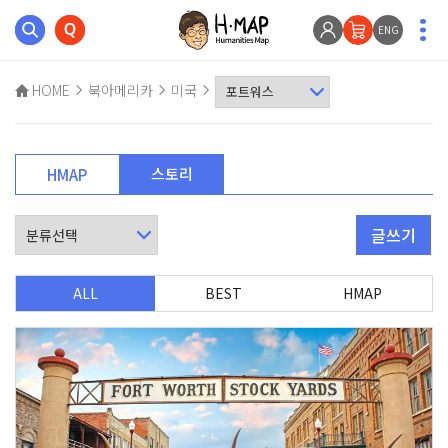
ENG
HOME
북아메리카
미국
스토리
HMAP
글쓰기
ALL
BEST
HMAP