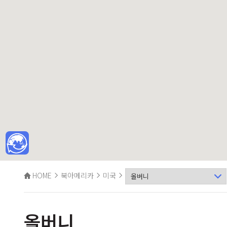
HOME
북아메리카
미국
올버니