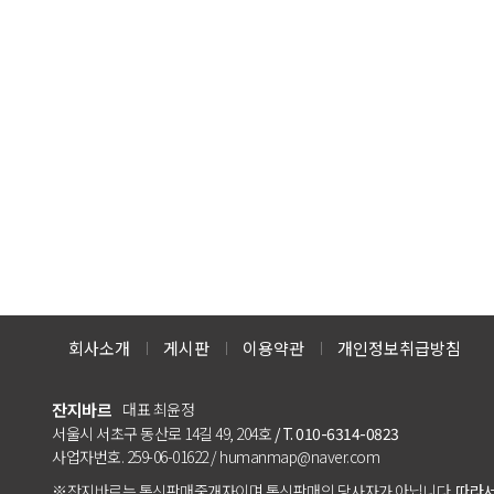
회사소개
게시판
이용약관
개인정보취급방침
잔지바르
대표 최윤정
서울시 서초구 동산로 14길 49, 204호
/ T. 010-6314-0823
사업자번호. 259-06-01622 / humanmap@naver.com
※잔지바르는 통신판매중개자이며 통신판매의 당사자가 아닙니다.
따라서