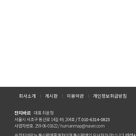
회사소개
게시판
이용약관
개인정보취급방침
잔지바르
대표 최윤정
서울시 서초구 동산로 14길 49, 204호
/ T. 010-6314-0823
사업자번호. 259-06-01622 / humanmap@naver.com
※잔지바르는 통신판매중개자이며 통신판매의 당사자가 아닙니다.
따라서