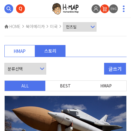
ENG
HOME
북아메리카
미국
스토리
HMAP
글쓰기
ALL
BEST
HMAP