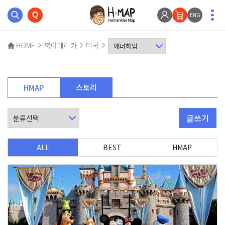
ENG
HOME
북아메리카
미국
스토리
HMAP
글쓰기
ALL
BEST
HMAP