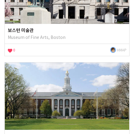
보스턴 미술관
Museum of Fine Arts, Boston
0
HMAP