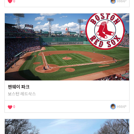
0
HMAP
펜웨이 파크
보스턴 레드삭스
0
HMAP