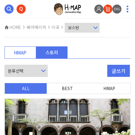
ENG
HOME
북아메리카
미국
스토리
HMAP
글쓰기
ALL
BEST
HMAP