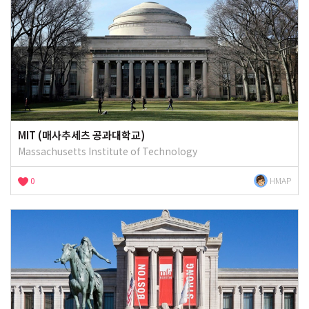
MIT (매사추세츠 공과대학교)
Massachusetts Institute of Technology
0
HMAP