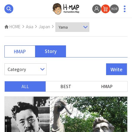
KOR
HOME
Asia
Japan
Story
HMAP
Write
ALL
BEST
HMAP