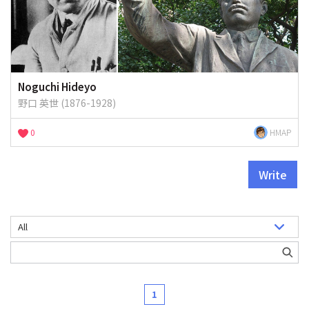
Noguchi Hideyo
野口 英世 (1876-1928)
0
HMAP
Write
1