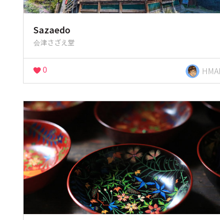
Sazaedo
会津さざえ堂
0
HMA