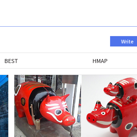
Write
BEST
HMAP