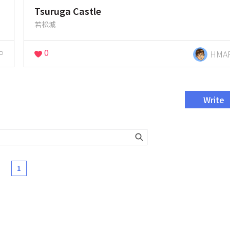
Tsuruga Castle
若松城
0
P
HMA
Write
1