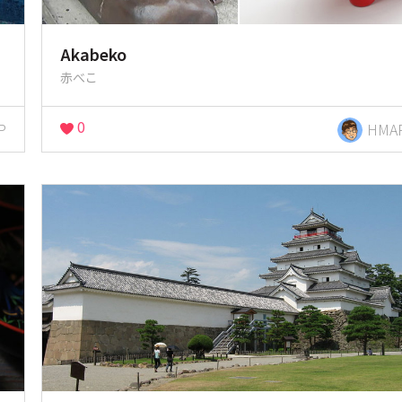
Akabeko
赤べこ
0
P
HMA