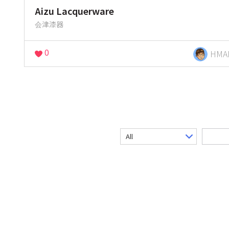
Aizu Lacquerware
会津漆器
0
HMA