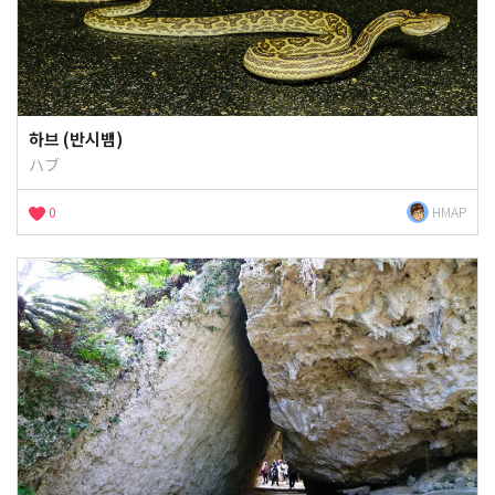
하브 (반시뱀)
ハブ
0
HMAP