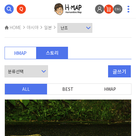
ENG
HOME
아시아
일본
스토리
HMAP
글쓰기
ALL
BEST
HMAP