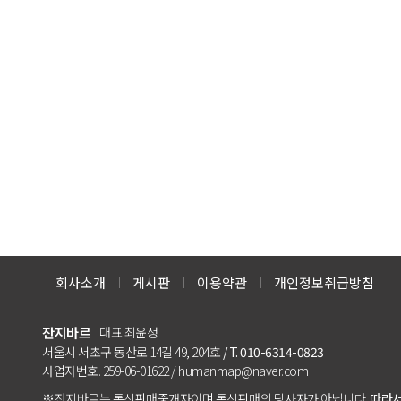
회사소개
게시판
이용약관
개인정보취급방침
잔지바르
대표 최윤정
서울시 서초구 동산로 14길 49, 204호
/ T. 010-6314-0823
사업자번호. 259-06-01622 / humanmap@naver.com
※잔지바르는 통신판매중개자이며 통신판매의 당사자가 아닙니다.
따라서