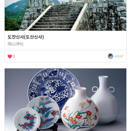
도잔신사(도산신사)
陶山神社
0
HMAP