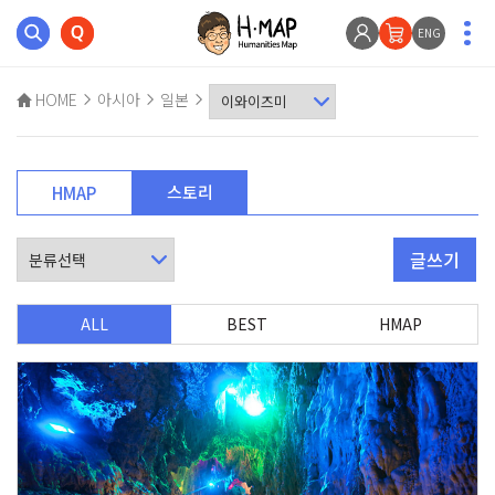
ENG
HOME
아시아
일본
스토리
HMAP
글쓰기
ALL
BEST
HMAP