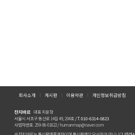
회사소개
게시판
이용약관
개인정보취급방침
잔지바르
대표 최윤정
서울시 서초구 동산로 14길 49, 204호
/ T. 010-6314-0823
사업자번호. 259-06-01622 / humanmap@naver.com
※잔지바르는 통신판매중개자이며 통신판매의 당사자가 아닙니다.
따라서