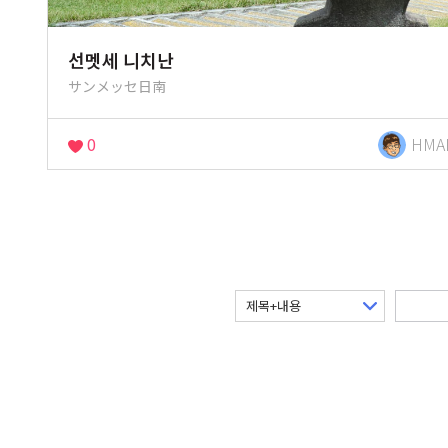
선멧세 니치난
サンメッセ日南
0
HMA