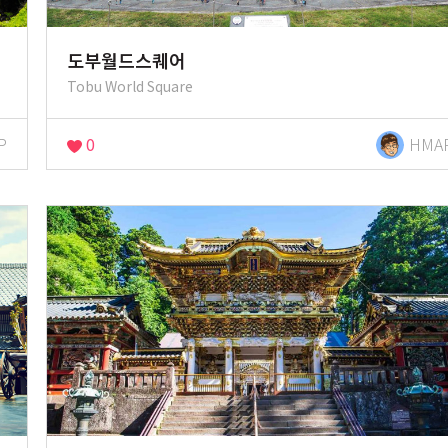
도부월드스퀘어
Tobu World Square
P
0
HMA