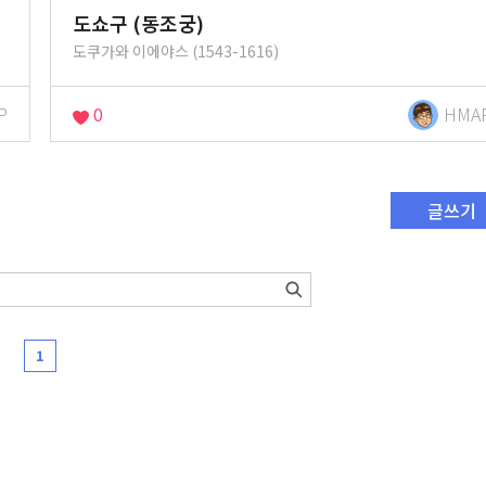
도쇼구 (동조궁)
도쿠가와 이에야스 (1543-1616)
P
0
HMA
글쓰기
1