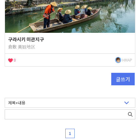
구라시키 미관지구
倉敷 美観地区
0
HMAP
글쓰기
1