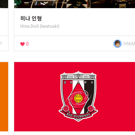
히나 인형
Hina Doll (Iwatsuki)
P
0
HMA